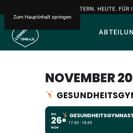
TSV LONNERSTADT - GESTERN. HEUTE. FÜR 
Zum Hauptinhalt springen
ABTEILU
NOVEMBER 20
GESUNDHEITSGYM
DO
GESUNDHEITSGYMNASTIK
26
17:45 - 18:45
NOV