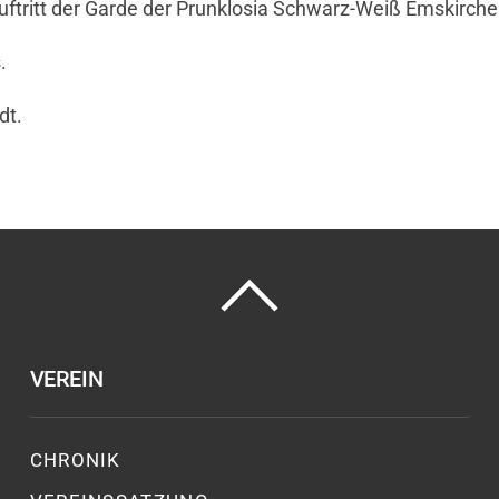
Auftritt der Garde der Prunklosia Schwarz-Weiß Emskir
.
dt.
VEREIN
CHRONIK