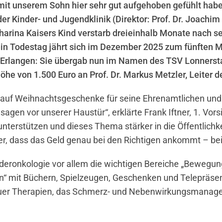
 mit unserem Sohn hier sehr gut aufgehoben gefühlt hab
der Kinder- und Jugendklinik (Direktor: Prof. Dr. Joachi
atharina Kaisers Kind verstarb dreieinhalb Monate nach
in Todestag jährt sich im Dezember 2025 zum fünften 
rlangen: Sie übergab nun im Namen des TSV Lonnerstadt 
he von 1.500 Euro an Prof. Dr. Markus Metzler, Leiter d
e auf Weihnachtsgeschenke für seine Ehrenamtlichen und 
gen vor unserer Haustür“, erklärte Frank Iftner, 1. Vors
unterstützen und dieses Thema stärker in die Öffentlichke
er, dass das Geld genau bei den Richtigen ankommt – bei
deronkologie vor allem die wichtigen Bereiche „Bewegun
“ mit Büchern, Spielzeugen, Geschenken und Telepräsen
euer Therapien, das Schmerz- und Nebenwirkungsmanagem