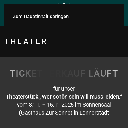
Zum Hauptinhalt springen
THEATER
T
I
C
K
E
T
V
E
R
K
A
U
F
L
Ä
U
F
T
für unser
Theaterstück „Wer schön sein will muss leiden.“
vom 8.11. – 16.11.2025 im Sonnensaal
(Gasthaus Zur Sonne) in Lonnerstadt