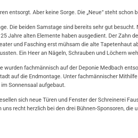
n entsorgt. Aber keine Sorge. Die „Neue“ steht schon be
ange. Die beiden Samstage sind bereits sehr gut besucht.
 25 Jahre alten Elemente haben ausgedient. Der Zahn der
heater und Fasching erst mühsam die alte Tapetenhaut 
ussten. Ein Heer an Nägeln, Schrauben und Löchern wehrt
eile wurden fachmännisch auf der Deponie Medbach entsor
hstadt auf die Endmontage. Unter fachmännischer Mithilf
 im Sonnensaal aufgebaut.
gesellen sich neue Türen und Fenster der Schreinerei Fa
uns recht herzlich bei den drei Bühnen-Sponsoren, die