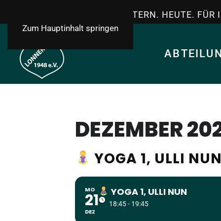
TSV LONNERSTADT - GESTERN. HEUTE. FÜR 
Zum Hauptinhalt springen
ABTEILU
DEZEMBER 20
YOGA 1, ULLI NU
MO
YOGA 1, ULLI NUN
21
18:45 - 19:45
DEZ