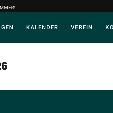
IMMER!
NGEN
KALENDER
VEREIN
K
26
N